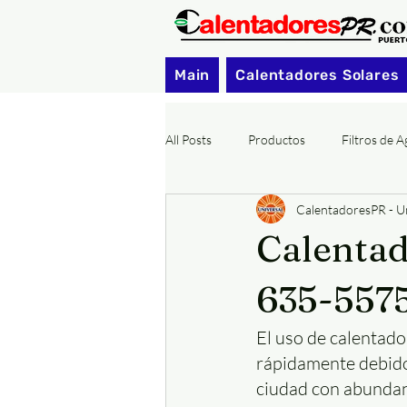
Main
Calentadores Solares
All Posts
Productos
Filtros de 
CalentadoresPR - Un
Calentadores Solares Municipios PR
Calentad
635-557
El uso de calentado
rápidamente debido
ciudad con abundant