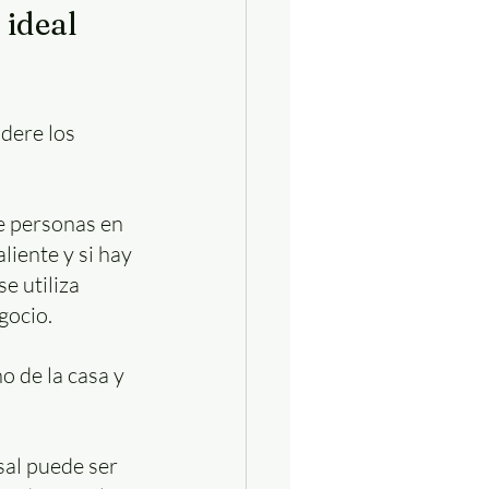
ideal 
dere los 
e personas en 
liente y si hay 
e utiliza 
gocio.
ho de la casa y 
sal puede ser 