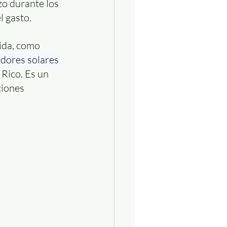
zo durante los 
l gasto.
ida, como 
adores solares 
Rico. Es un 
ciones 