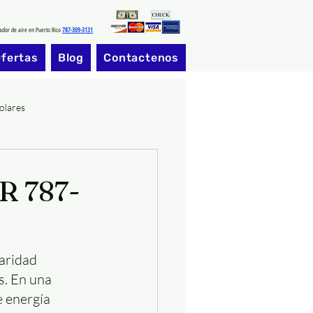
cador de aire en Puerto Rico
787-309-3131
fertas
Blog
Contactenos
olares
R 787-
aridad 
. En una 
 energía 