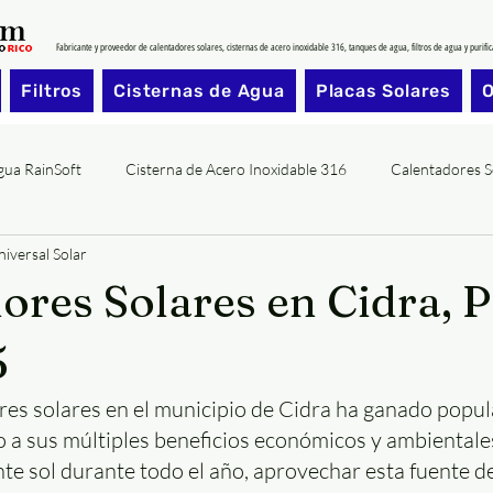
Fabricante y proveedor de calentadores solares, cisternas de acero inoxidable 316, tanques de agua, filtros de agua y purifi
Filtros
Cisternas de Agua
Placas Solares
O
Agua RainSoft
Cisterna de Acero Inoxidable 316
Calentadores S
iversal Solar
ores Solares en Cidra, P
5
res solares en el municipio de Cidra ha ganado popul
 a sus múltiples beneficios económicos y ambientales
e sol durante todo el año, aprovechar esta fuente de