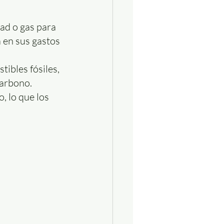
dad o gas para 
 en sus gastos 
ibles fósiles, 
carbono.
 lo que los 