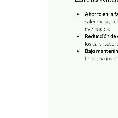
Ahorro en la f
calentar agua,
mensuales.
Reducción de 
los calentador
Bajo manteni
hace una inver