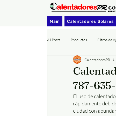
Main
Calentadores Solares
All Posts
Productos
Filtros de 
CalentadoresPR - Un
Calentadores Solares Municipios PR
Calentad
787-635
El uso de calentado
rápidamente debido
ciudad con abundant