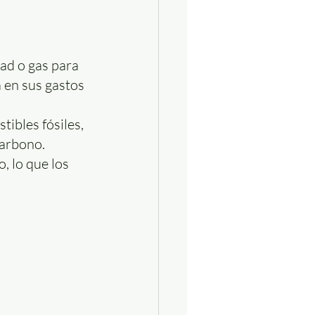
dad o gas para 
 en sus gastos 
ibles fósiles, 
carbono.
 lo que los 