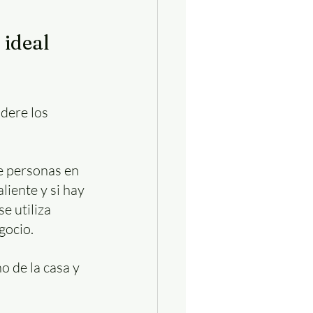
ideal 
dere los 
e personas en 
liente y si hay 
e utiliza 
gocio.
ho de la casa y 