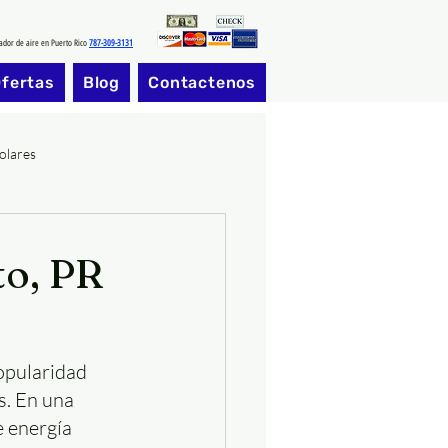
cador de aire en Puerto Rico
787-309-3131
fertas
Blog
Contactenos
olares
to, PR
opularidad 
. En una 
 energía 