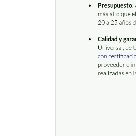
Presupuesto
:
más alto que el
20 a 25 años d
Calidad y gara
Universal, de U
con certificacio
proveedor e in
realizadas en l