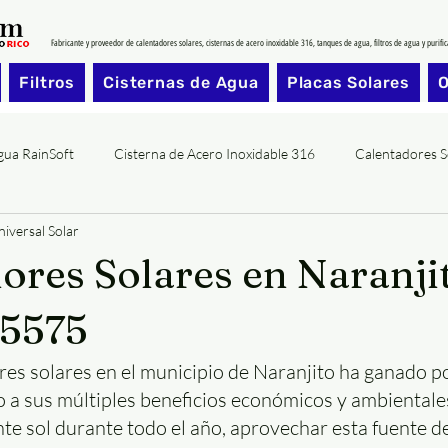
Fabricante y proveedor de calentadores solares, cisternas de acero inoxidable 316, tanques de agua, filtros de agua y purifi
Filtros
Cisternas de Agua
Placas Solares
O
Agua RainSoft
Cisterna de Acero Inoxidable 316
Calentadores S
iversal Solar
ores Solares en Naranji
-5575
res solares en el municipio de Naranjito ha ganado p
 a sus múltiples beneficios económicos y ambientales
e sol durante todo el año, aprovechar esta fuente de