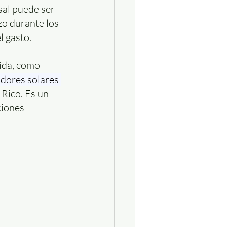
sal puede ser 
zo durante los 
l gasto.
ida, como 
adores solares 
Rico. Es un 
ciones 