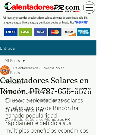
Fabricante y proveedor de calentadores solares, cisternas de acero inoxidable 316,
tanques de agua, filtros de agua y purificador de aire en Puerto Rico
787-309-3131
Entrada
All Posts
CalentadoresPR - Universal Solar
All Posts
Calentadores Solares en
Productos
Rincón, PR 787-635-5575
Filtros de Agua RainSoft
El uso de calentadores solares 
Cisterna de Acero Inoxidable 316
en el municipio de Rincón ha 
Calentadores Solares
ganado popularidad 
Calentadores Solares Municipios PR
rápidamente debido a sus 
múltiples beneficios económicos 