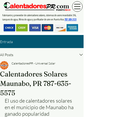
Fabricante y proveedor de calentadores solares, cisternas de acero inoxidable 316,
tanques de agua, filtros de agua y purificador de aire en Puerto Rico
787-309-3131
Entrada
All Posts
CalentadoresPR - Universal Solar
Calentadores Solares
Maunabo, PR 787-635-
5575
El uso de calentadores solares 
en el municipio de Maunabo ha 
ganado popularidad 